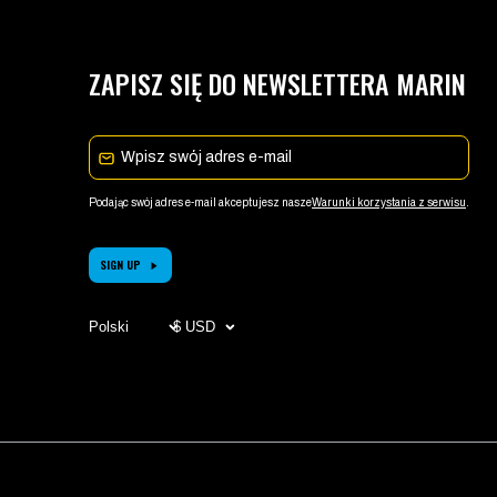
ZAPISZ SIĘ DO NEWSLETTERA MARIN
E-mail
Podając swój adres e-mail akceptujesz nasze
Warunki korzystania z serwisu
.
SIGN UP
Wybierz
WYBIERZ
język
WALUTĘ
(strona
(STRONA
odświeża
ODŚWIEŻY
się po
SIĘ PO
zmianie)
ZMIANIE)