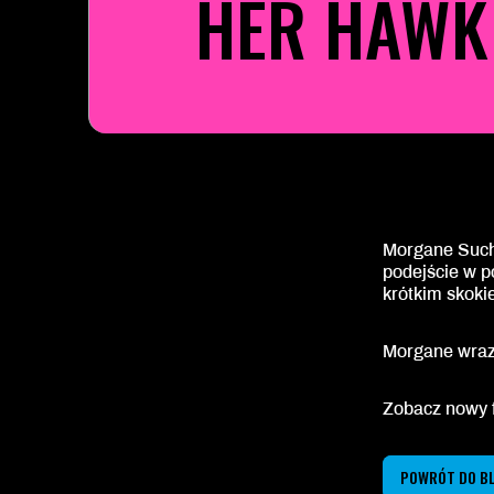
HER HAWK 
Morgane Such 
podejście w p
krótkim skoki
Morgane wraz 
Zobacz nowy f
POWRÓT DO B