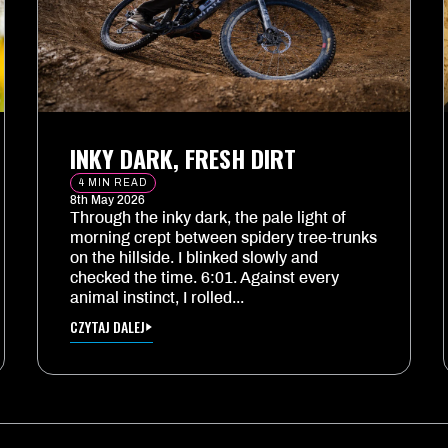
INKY DARK, FRESH DIRT
4 MIN READ
8th May 2026
Through the inky dark, the pale light of
morning crept between spidery tree-trunks
on the hillside. I blinked slowly and
checked the time. 6:01. Against every
animal instinct, I rolled...
CZYTAJ DALEJ