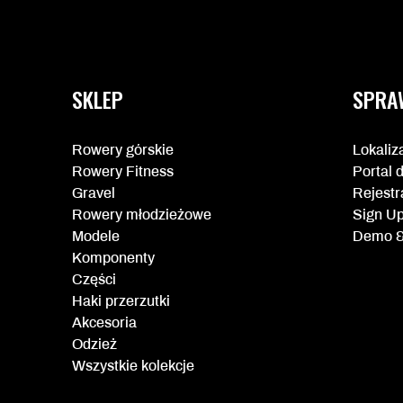
Więcej
informacji
SKLEP
SPRA
Rowery górskie
Lokaliz
Rowery Fitness
Portal 
Gravel
Rejestr
Rowery młodzieżowe
Sign U
Modele
Demo &
Komponenty
Części
Haki przerzutki
Akcesoria
Odzież
Wszystkie kolekcje