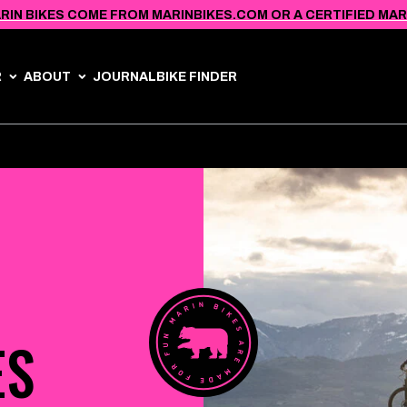
RIN BIKES COME FROM MARINBIKES.COM OR A CERTIFIED MARIN
R
ABOUT
JOURNAL
BIKE FINDER
ES