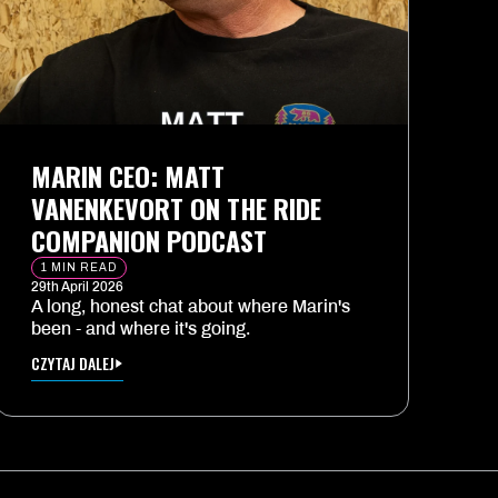
MARIN CEO: MATT
VANENKEVORT ON THE RIDE
COMPANION PODCAST
1 MIN READ
29th April 2026
A long, honest chat about where Marin's
been - and where it's going.
CZYTAJ DALEJ