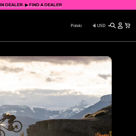
 DEALER. ▶︎ FIND A DEALER
Szukaj
Wyświet
Wybierz
WYBIERZ
koszyk
język
WALUTĘ
(strona
(STRONA
odświeża
ODŚWIEŻY
się po
SIĘ PO
zmianie)
ZMIANIE)