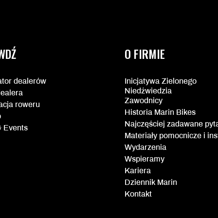
WDŹ
O FIRMIE
ator dealerów
Inicjatywa Zielonego
Niedźwiedzia
dealera
Zawodnicy
acja roweru
Historia Marin Bikes
p
Najczęściej zadawane pyt
 Events
Materiały pomocnicze i ins
Wydarzenia
Wspieramy
Kariera
Dziennik Marin
Kontakt