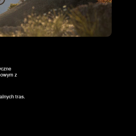
yczne
ilowym z
alnych tras.